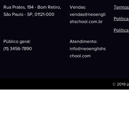
Rua Prates, 194 - Bom Retiro,
Vendas:
Termos
São Paulo - SP, 01121-000
vendas@neoengli
Polític
shschool.com.br
Polític
Público geral:
Atendimento:
(11) 3456-7890
info@neoenglishs
chool.com
© 2019 p