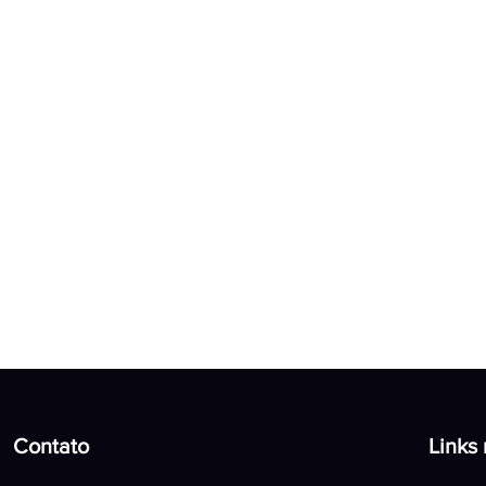
Contato
Links